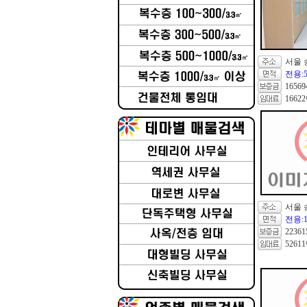
서울 
전용:57
1656
1662
서울 
전용:18
2236
5261