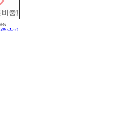
석촌동
296.7/3.3㎡)