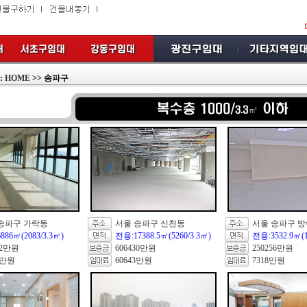
:
HOME
>> 송파구
송파구 가락동
서울 송파구 신천동
서울 송파구 
886㎡(2083/3.3㎡)
전용:17388.5㎡(5260/3.3㎡)
전용:3532.9㎡(1
12만원
606430만원
250256만원
2만원
60643만원
7318만원