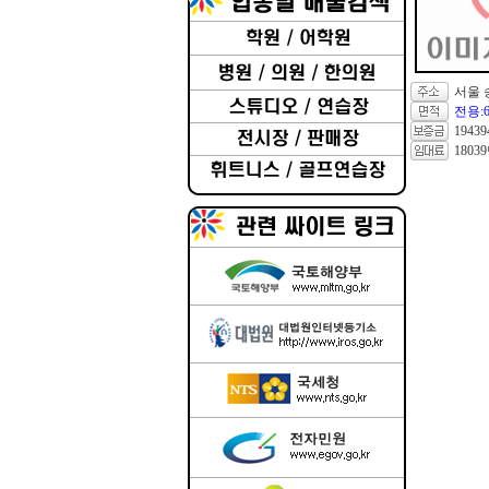
서울 
전용:62
1943
1803