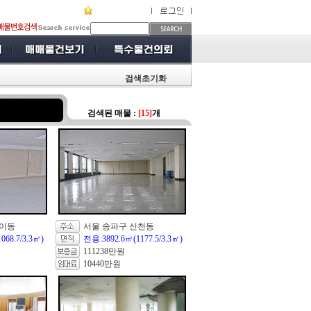
검색초기화
검색된 매물 :
[15]
개
방이동
서울 송파구 신천동
068.7/3.3㎡)
전용:3892.6㎡(1177.5/3.3㎡)
111238만원
10440만원